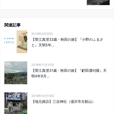
関連記事
2019年2月25日
【菅江真澄32歳・秋田の旅】『小野のふるさ
と』天明5年...
2018年11月10日
【菅江真澄31歳・秋田の旅】『齶田濃刈寢』天
明4年9月...
2016年10月18日
【地元探訪】三吉神社（湯沢市古館山）