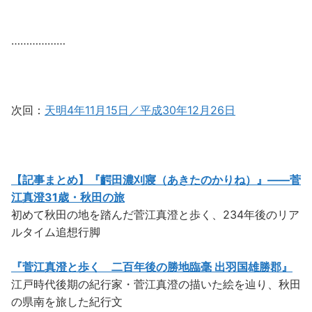
………………
次回：
天明4年11月15日／平成30年12月26日
【記事まとめ】『齶田濃刈寢（あきたのかりね）』――菅
江真澄31歳・秋田の旅
初めて秋田の地を踏んだ菅江真澄と歩く、234年後のリア
ルタイム追想行脚
『菅江真澄と歩く 二百年後の勝地臨毫 出羽国雄勝郡』
江戸時代後期の紀行家・菅江真澄の描いた絵を辿り、秋田
の県南を旅した紀行文