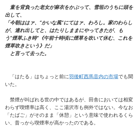
童を背負った老女が麻衣をかぶって、雪垣のうちに頭を
出して、
「今朝ははァ、“かいな風”にてはァ、わろし。家のわらし
が、連れ出してと、はたりしままにやってきたが、も
う“煙草ふき時”《午前十時頃に煙草を吹いて休む、これを
煙草吹きという》だ」
と言って去った。
「はたる」はちょっと前に
羽後町西馬音内の市場
でも聞
いた。
禁煙が叫ばれる世の中ではあるが、田舎においては相変
わらず喫煙率は高く、ここ湯沢市も例外ではない。今なお
「たばご」がそのまま「休憩」という意味で使われるくら
い、昔っから喫煙率が高かったのである。