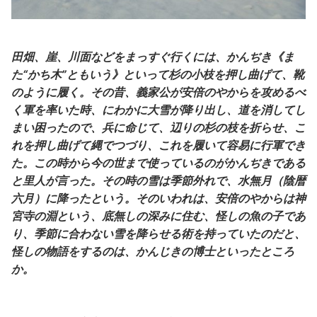
田畑、崖、川面などをまっすぐ行くには、かんぢき《ま
た“かち木”ともいう》といって杉の小枝を押し曲げて、靴
のように履く。その昔、義家公が安倍のやからを攻めるべ
く軍を率いた時、にわかに大雪が降り出し、道を消してし
まい困ったので、兵に命じて、辺りの杉の枝を折らせ、こ
れを押し曲げて縄でつづり、これを履いて容易に行軍でき
た。この時から今の世まで使っているのがかんぢきである
と里人が言った。その時の雪は季節外れで、水無月（陰暦
六月）に降ったという。そのいわれは、安倍のやからは神
宮寺の淵という、底無しの深みに住む、怪しの魚の子であ
り、季節に合わない雪を降らせる術を持っていたのだと、
怪しの物語をするのは、かんじきの博士といったところ
か。