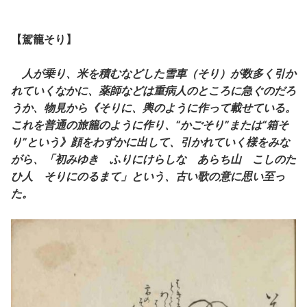
【駕籠そり】
人が乗り、米を積むなどした雪車（そり）が数多く引か
れていくなかに、薬師などは重病人のところに急ぐのだろ
うか、物見から《そりに、輿のように作って載せている。
これを普通の旅籠のように作り、“かごそり”または“箱そ
り”という》顔をわずかに出して、引かれていく様をみな
がら、「初みゆき ふりにけらしな あらち山 こしのた
ひ人 そりにのるまて」という、古い歌の意に思い至っ
た。