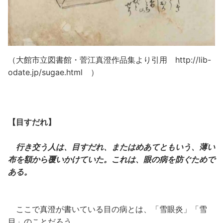
（大館市立図書館・菅江真澄作品集より引用 http://lib-
odate.jp/sugae.html ）
【目すだれ】
行き交う人は、目すだれ、またはめあてともいう、薄い
布を額から覆いかけていた。これは、眼の病を防ぐためで
ある。
ここで真澄が書いている目の病とは、「雪眼炎」「雪
目」のことだろう。