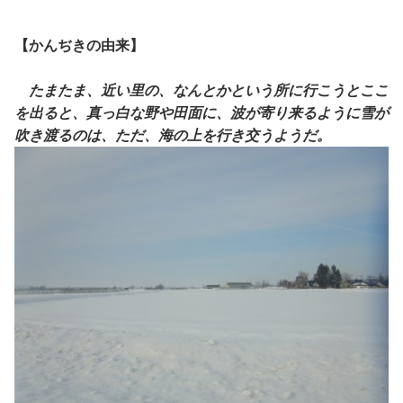
【かんぢきの由来】
たまたま、近い里の、なんとかという所に行こうとここ
を出ると、真っ白な野や田面に、波が寄り来るように雪が
吹き渡るのは、ただ、海の上を行き交うようだ。