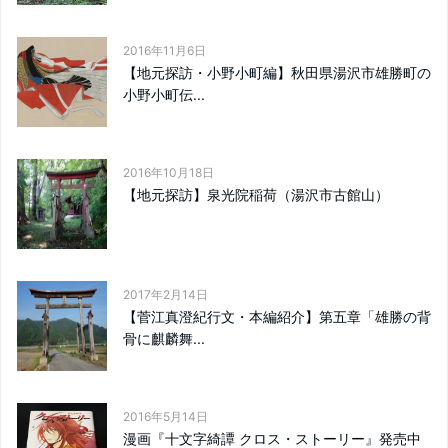
2016年11月6日
【地元探訪・小野小町編】秋田県湯沢市雄勝町の
小野小町伝...
2016年10月18日
【地元探訪】泉光院稲荷（湯沢市古館山）
2017年2月14日
【菅江真澄紀行文・本編紹介】第五章「雄勝の背
骨に麒麟舞...
2016年5月14日
漫画『十文字綺譚 クロス・ストーリー』発売中