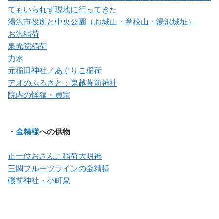
てもいられず現地に行ってきた
湯沢市役所と中央公園（お城山・学校山・湯沢城址）
お沢稲荷
泉光院稲荷
力水
元稲田神社／あぐりこ稲荷
アオのふるさと：鬼越蒼前神社
院内の怪猿・貞宗
・
金精様
への供物
正一位おさんこ稲荷大明神
三関フルーツラインの金精様
磯前神社・小町泉