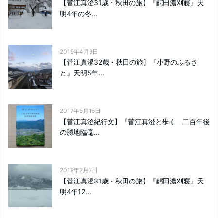
【菅江真澄31歳・秋田の旅】『齶田濃刈寢』天
明4年の冬...
2019年4月9日
【菅江真澄32歳・秋田の旅】『小野のふるさ
と』天明5年...
2017年5月16日
【菅江真澄紀行文】『菅江真澄と歩く 二百年後
の勝地臨毫...
2019年2月7日
【菅江真澄31歳・秋田の旅】『齶田濃刈寢』天
明4年12...