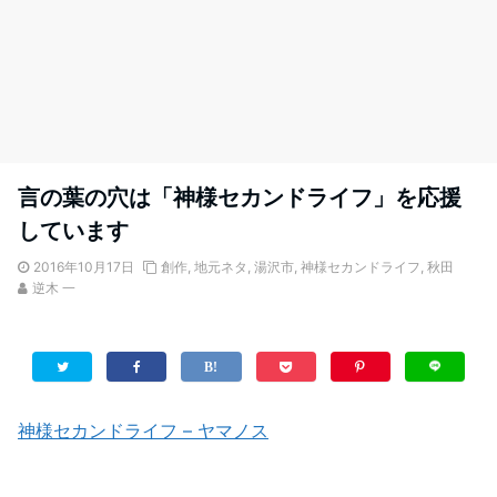
言の葉の穴は「神様セカンドライフ」を応援
しています
2016年10月17日
創作
,
地元ネタ
,
湯沢市
,
神様セカンドライフ
,
秋田
逆木 一
神様セカンドライフ – ヤマノス