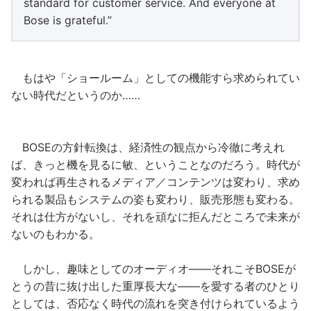
standard for customer service. And everyone at
Bose is grateful.”
もはや「ショールーム」としての機能すら求められてい
ない時代だというのか……
BOSEの方針転換は、経済性の観点から冷徹に考えれ
ば、きっと機を見るに敏、ということなのだろう。時代が
変われば再生されるメディア／コンテンツは変わり、求め
られる製品もシステムの姿も変わり、販売形態も変わる。
それは仕方がないし、それを頑なに拒んだところで未来が
ないのもわかる。
しかし、趣味としてのオーディオ――それこそBOSEが
とうの昔に抜け出した重厚長大な――を愛する者のひとり
としては、否応なく時代の流れを突き付けられているよう