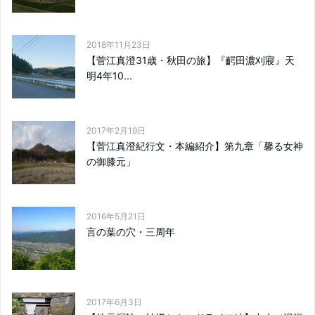
2018年11月23日
【菅江真澄31歳・秋田の旅】『齶田濃刈寢』天
明4年10...
2017年2月19日
【菅江真澄紀行文・本編紹介】第九章「馨る女神
の御膝元」
2016年5月21日
言の葉の穴・三周年
2017年6月3日