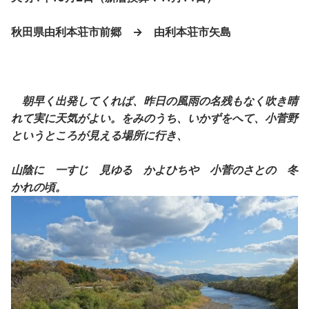
秋田県由利本荘市前郷 → 由利本荘市矢島
朝早く出発してくれば、昨日の風雨の名残もなく吹き晴
れて実に天気がよい。をみのうち、いかずをへて、小菅野
というところが見える場所に行き、
山陰に 一すじ 見ゆる かよひちや 小菅のさとの 冬
かれの頃。