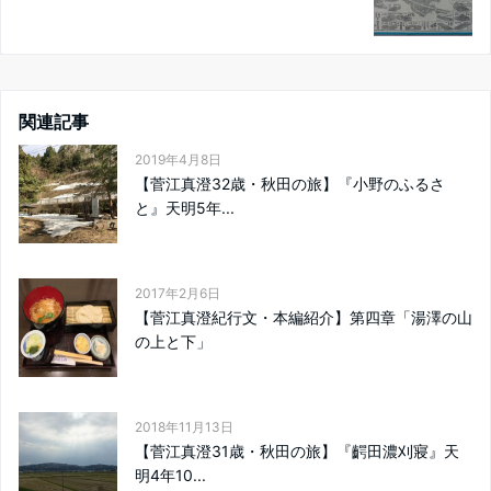
関連記事
2019年4月8日
【菅江真澄32歳・秋田の旅】『小野のふるさ
と』天明5年...
2017年2月6日
【菅江真澄紀行文・本編紹介】第四章「湯澤の山
の上と下」
2018年11月13日
【菅江真澄31歳・秋田の旅】『齶田濃刈寢』天
明4年10...