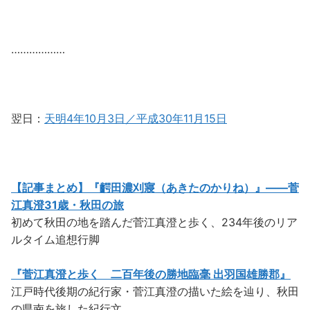
………………
翌日：
天明4年10月3日／平成30年11月15日
【記事まとめ】『齶田濃刈寢（あきたのかりね）』――菅
江真澄31歳・秋田の旅
初めて秋田の地を踏んだ菅江真澄と歩く、234年後のリア
ルタイム追想行脚
『菅江真澄と歩く 二百年後の勝地臨毫 出羽国雄勝郡』
江戸時代後期の紀行家・菅江真澄の描いた絵を辿り、秋田
の県南を旅した紀行文