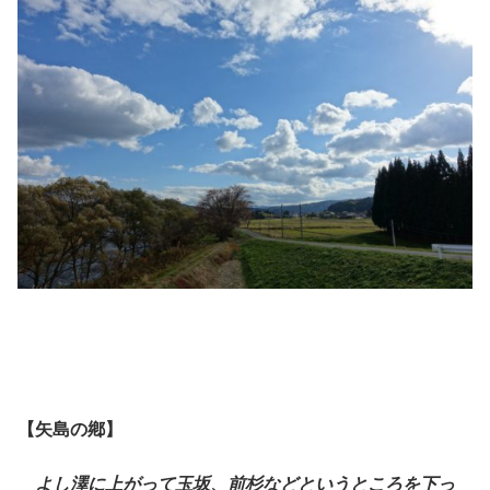
【矢島の鄕】
よし澤に上がって玉坂、前杉などというところを下っ