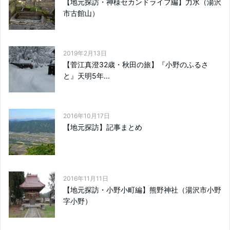
【地元探訪・神様セカンドライフ編】力水（湯沢
市古館山）
2019年2月13日
【菅江真澄32歳・秋田の旅】『小野のふるさ
と』天明5年...
2016年10月17日
【地元探訪】記事まとめ
2016年11月11日
【地元探訪・小野小町編】熊野神社（湯沢市小野
字小野）