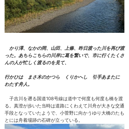
かり澤、なかの岡、山田、上條、昨日渡った川を再び渡
った。あちらこちらの川岸に葛を繋いで、市に行くたくさ
んの人が忙しく渡るのを見て、
行かひは まさ木のかつら くりかへし 引手あまたに
わたす舟人。
子吉川を遡る国道108号線は道中で何度も何度も橋を渡
る。真澄が歩いた当時は道路にくわえて川舟が大きな交通
手段となっていたようで、小菅野に向かうゆり大橋のたも
とには舟着場跡の石碑が立っている。