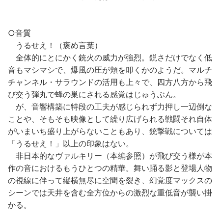
○音質
うるせえ！（褒め言葉）
全体的にとにかく銃火の威力が強烈。鋭さだけでなく低
音もマシマシで、爆風の圧が頬を叩くかのようだ。マルチ
チャンネル・サラウンドの活用も上々で、四方八方から飛
び交う弾丸で蜂の巣にされる感覚はじゅうぶん。
が、音響構築に特段の工夫が感じられず力押し一辺倒な
ことや、そもそも映像として繰り広げられる戦闘それ自体
がいまいち盛り上がらないこともあり、銃撃戦については
「うるせえ！」以上の印象はない。
非日本的なヴァルキリー（本編参照）が飛び交う様が本
作の音におけるもうひとつの精華。舞い踊る影と登場人物
の視線に伴って縦横無尽に空間を裂き、幻覚度マックスの
シーンでは天井を含む全方位からの激烈な重低音が襲い掛
かる。