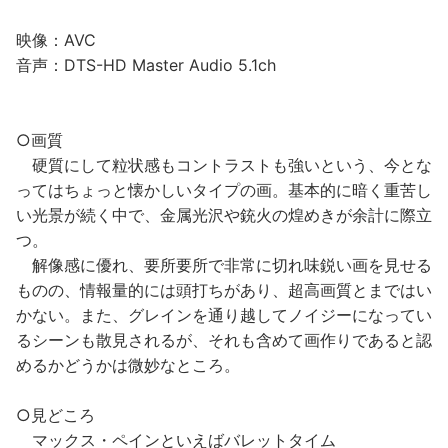
映像：AVC
音声：DTS-HD Master Audio 5.1ch
○画質
硬質にして粒状感もコントラストも強いという、今とな
ってはちょっと懐かしいタイプの画。基本的に暗く重苦し
い光景が続く中で、金属光沢や銃火の煌めきが余計に際立
つ。
解像感に優れ、要所要所で非常に切れ味鋭い画を見せる
ものの、情報量的には頭打ちがあり、超高画質とまではい
かない。また、グレインを通り越してノイジーになってい
るシーンも散見されるが、それも含めて画作りであると認
めるかどうかは微妙なところ。
○見どころ
マックス・ペインといえばバレットタイム