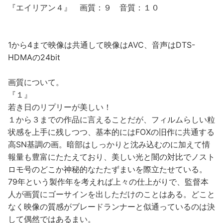
『エイリアン４』 画質：９ 音質：１０
1から4まで映像は共通して映像はAVC、音声はDTS-
HDMAの24bit
画質について。
『１』
若き日のリプリーが美しい！
１から３までの作品に言えることだが、フィルムらしい粒
状感を上手に残しつつ、基本的にはFOXの旧作に共通する
高SN基調の画。暗部はしっかりと沈み込むのに加えて情
報量も豊富にたたえており、美しい光と闇の対比でノスト
ロモ号のどこか神秘的なたたずまいを際立たせている。
79年という製作年を考えれば上々の仕上がりで、監督本
人が画質にゴーサインを出しただけのことはある。どこと
なく映像の質感がブレードランナーと似通っているのは決
して偶然ではあるまい。