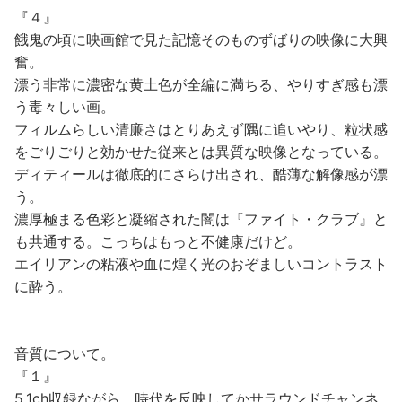
『４』
餓鬼の頃に映画館で見た記憶そのものずばりの映像に大興
奮。
漂う非常に濃密な黄土色が全編に満ちる、やりすぎ感も漂
う毒々しい画。
フィルムらしい清廉さはとりあえず隅に追いやり、粒状感
をごりごりと効かせた従来とは異質な映像となっている。
ディティールは徹底的にさらけ出され、酷薄な解像感が漂
う。
濃厚極まる色彩と凝縮された闇は『ファイト・クラブ』と
も共通する。こっちはもっと不健康だけど。
エイリアンの粘液や血に煌く光のおぞましいコントラスト
に酔う。
音質について。
『１』
5.1ch収録ながら、時代を反映してかサラウンドチャンネ