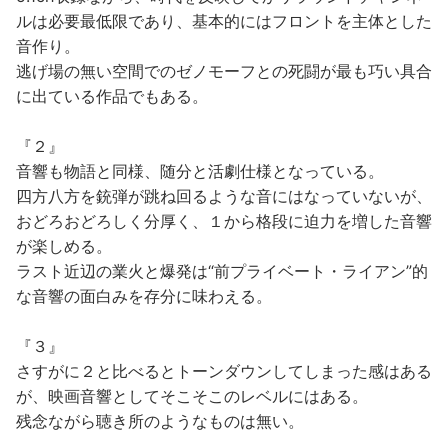
ルは必要最低限であり、基本的にはフロントを主体とした
音作り。
逃げ場の無い空間でのゼノモーフとの死闘が最も巧い具合
に出ている作品でもある。
『２』
音響も物語と同様、随分と活劇仕様となっている。
四方八方を銃弾が跳ね回るような音にはなっていないが、
おどろおどろしく分厚く、１から格段に迫力を増した音響
が楽しめる。
ラスト近辺の業火と爆発は“前プライベート・ライアン”的
な音響の面白みを存分に味わえる。
『３』
さすがに２と比べるとトーンダウンしてしまった感はある
が、映画音響としてそこそこのレベルにはある。
残念ながら聴き所のようなものは無い。