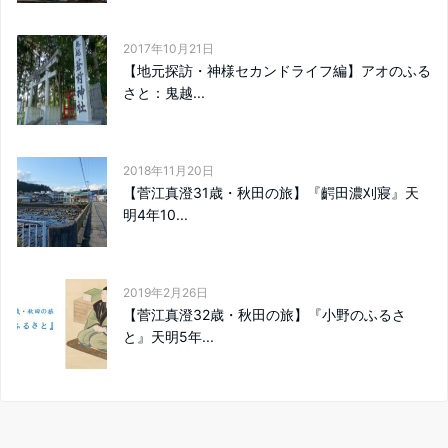
2017年10月21日
【地元探訪・神様セカンドライフ編】アオのふる
さと：鬼越...
2018年11月20日
【菅江真澄31歳・秋田の旅】『齶田濃刈寢』天
明4年10...
2019年2月26日
【菅江真澄32歳・秋田の旅】『小野のふるさ
と』天明5年...