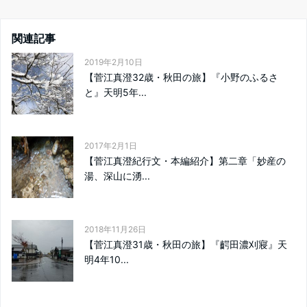
関連記事
2019年2月10日
【菅江真澄32歳・秋田の旅】『小野のふるさ
と』天明5年...
2017年2月1日
【菅江真澄紀行文・本編紹介】第二章「妙産の
湯、深山に湧...
2018年11月26日
【菅江真澄31歳・秋田の旅】『齶田濃刈寢』天
明4年10...