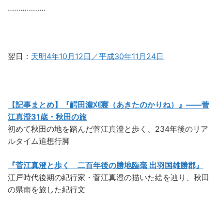
………………
翌日：
天明4年10月12日／平成30年11月24日
【記事まとめ】『齶田濃刈寢（あきたのかりね）』――菅
江真澄31歳・秋田の旅
初めて秋田の地を踏んだ菅江真澄と歩く、234年後のリア
ルタイム追想行脚
『菅江真澄と歩く 二百年後の勝地臨毫 出羽国雄勝郡』
江戸時代後期の紀行家・菅江真澄の描いた絵を辿り、秋田
の県南を旅した紀行文