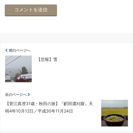
前のページへ
【悲報】雪
次のページへ
【菅江真澄31歳・秋田の旅】『齶田濃刈寢』天
明4年10月12日／平成30年11月24日