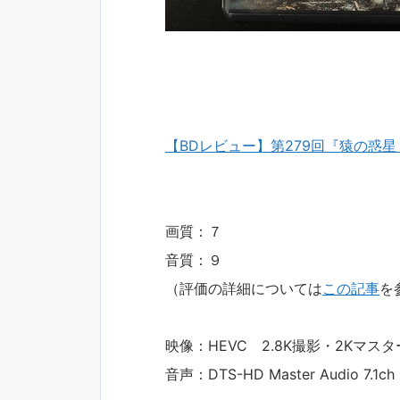
【BDレビュー】第279回『猿の惑
画質：７
音質：９
（評価の詳細については
この記事
を
映像：HEVC 2.8K撮影・2Kマスタ
音声：DTS-HD Master Audio 7.1ch