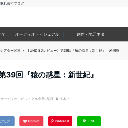
垂れ流すブログ
いて
オーディオ・ビジュアル
創作・地元ネタ
ムシアター関連
【UHD BDレビュー】第39回『猿の惑星：新世紀』 米国盤
ー】第39回『猿の惑星：新世紀』
,
オーディオ・ビジュアル全般
,
移行
逆木 一
はてブ
Pocket
Pinterest
LINE