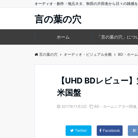
オーディオ・創作・地元ネタ、秋田の片田舎から日々の雑感を
言の葉の穴
ホーム
「言の葉の穴」につ
言の葉の穴
オーディオ・ビジュアル全般
BD・ホー
【UHD BDレビュ
米国盤
2017年11月2日
BD・ホームシアター関連
Twitter
Facebook