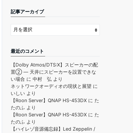
記事アーカイブ
最近のコメント
【Dolby Atmos/DTS:X】スピーカーの配
置② ― 天井にスピーカーを設置できな
い場合
に
中村 弘
より
ネットワークオーディオの現状と展望
に
いしい
より
【Roon Server】QNAP HS-453DX
に
た
たのふ
より
【Roon Server】QNAP HS-453DX
に
た
たのふ
より
【ハイレゾ音源備忘録】Led Zeppelin /