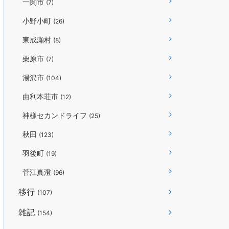
一関市
(7)
小野小町
(26)
東成瀬村
(8)
栗原市
(7)
湯沢市
(104)
由利本荘市
(12)
神様セカンドライフ
(25)
秋田
(123)
羽後町
(19)
菅江真澄
(96)
移行
(107)
雑記
(154)