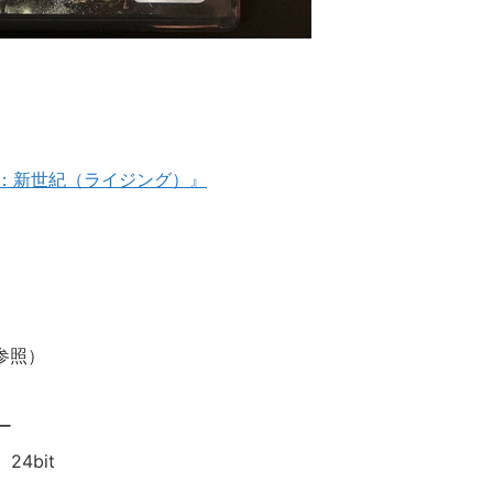
星：新世紀（ライジング）』
参照）
ー
 24bit