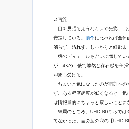
○画質
目を見張るようなキレや光彩……と
安定している。
前作
に比べれば全体
濁らず、汚れず、しっかりと細部ま
猿のディテールもだいぶ増している
が、4Kの土俵で燦然と存在感を主
印象も受ける。
ちょいと気になったのが暗部への引
ず、ある程度輝度が低くなると一気
は情報量的にちょっと寂しいことに
結局のところ、UHD BDならでは
てなかった。言の葉の穴の【UHD 