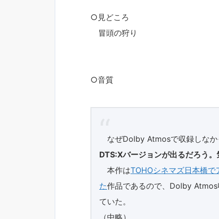
○見どころ
冒頭の狩り
○音質
なぜDolby Atmosで収録し
DTS:Xバージョンが出るだろう
本作は
TOHOシネマズ日本橋
た
作品であるので、Dolby At
ていた。
（中略）