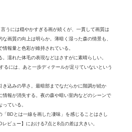
言うには穏やかすぎる画が続くが、一貫して画質は
的な画質の向上は明らか。薄暗く湿った森の情景も、
で情報量と色彩が維持されている。
。濡れた体毛の表現などはさすがに素晴らしい。
張するには、あと一歩ディテールが足りていないという
き込みの早さ。最暗部までなだらかに階調が続か
に情報が消失する。夜の森や暗い室内などのシーンで
なっている。
の「BDとは一線を画した凄味」を感じることはさし
BDレビュー】における7点と8点の差は大きい。