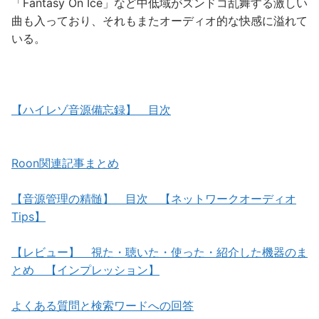
「Fantasy On Ice」など中低域がズンドコ乱舞する激しい
曲も入っており、それもまたオーディオ的な快感に溢れて
いる。
【ハイレゾ音源備忘録】 目次
Roon関連記事まとめ
【音源管理の精髄】 目次 【ネットワークオーディオ
Tips】
【レビュー】 視た・聴いた・使った・紹介した機器のま
とめ 【インプレッション】
よくある質問と検索ワードへの回答