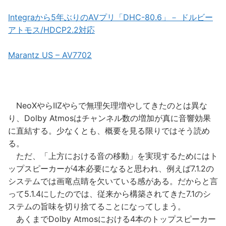
Integraから5年ぶりのAVプリ「DHC-80.6」－ ドルビー
アトモス/HDCP2.2対応
Marantz US – AV7702
NeoXやらⅡZやらで無理矢理増やしてきたのとは異な
り、Dolby Atmosはチャンネル数の増加が真に音響効果
に直結する。少なくとも、概要を見る限りではそう読め
る。
ただ、「上方における音の移動」を実現するためにはト
ップスピーカーが4本必要になると思われ、例えば7.1.2の
システムでは画竜点睛を欠いている感がある。だからと言
って5.1.4にしたのでは、従来から構築されてきた7.1のシ
ステムの旨味を切り捨てることになってしまう。
あくまでDolby Atmosにおける4本のトップスピーカー