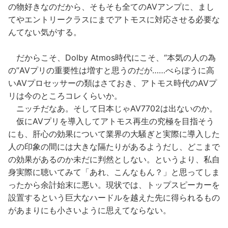
の物好きなのだから、そもそも全てのAVアンプに、まし
てやエントリークラスにまでアトモスに対応させる必要な
んてない気がする。
だからこそ、Dolby Atmos時代にこそ、“本気の人の為
の”AVプリの重要性は増すと思うのだが……べらぼうに高
いAVプロセッサーの類はさておき、アトモス時代のAVプ
リは今のところコレくらいか。
ニッチだなあ。そして日本じゃAV7702は出ないのか。
仮にAVプリを導入してアトモス再生の究極を目指そう
にも、肝心の効果について業界の大騒ぎと実際に導入した
人の印象の間には大きな隔たりがあるようだし、どこまで
の効果があるのか未だに判然としない。というより、私自
身実際に聴いてみて「あれ、こんなもん？」と思ってしま
ったから余計始末に悪い。現状では、トップスピーカーを
設置するという巨大なハードルを越えた先に得られるもの
があまりにも小さいように思えてならない。