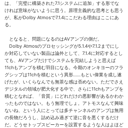
は、「完璧に構築された7.1システムに追加」する形でな
ければ意味がないように思う。原理主義的な思考とも思う
が、私がDolby Atmosで7.1.4にこだわる理由はここにあ
る。
となると、問題になるのはAVアンプの側だ。
Dolby Atmosのプロセッシングが5.1.4や7.1.2までにし
か対応していない製品は論外として、7.1.4に対応するとし
ても、AVアンプだけでシステムを完結しようと思えば
11chもアンプを積む羽目になる。今期のオンキヨーのフラ
グシップは11chを積むという異形……もとい偉業を成し遂
げたが、いくらなんでも無茶な感は否めない。ただでさえ
デジタルの領域が肥大化する中で、さらに11chもアンプを
積むとなれば、「音質」にどれだけの悪影響があるかわか
ったものではない。もう無理でしょ。アトモスなんて興味
ないね、という人にとっては多チャンネルのアンプは無用
の長物だろうし、詰め込み過ぎて逆に音を悪くするだけ
だ。どうせトップスピーカーを設置するような人はよほど