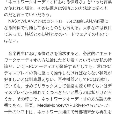
「ネットワークオーディオにおける快適さ」といった言葉
が使われる場合、その快適さは99%この方法論に拠るも
のだと言っていいだろう。
NASとかLANとかはコントロールに無線LANが必要に
なる関係で付随してきたものとも言える。大事なのは役目
であって、NASとかLANとかのハードウェアそのもので
はない。
音楽再生における快適さを追求すると、必然的にネット
ワークオーディオの方法論にたどり着くというのが私の持
論だ。いくらPCオーディオが隆盛するとしても、常にPC
ディスプレイの前に座って操作しなければならない状況が
好ましいとは到底思えない。再生機器としてPCは起動し
ていても、せめてリラックスして音楽を聴く時くらいはデ
ィスプレイから離れてくつろぎたいと思うのは私だけだろ
うか。その時こそ、ネットワークオーディオの方法論の出
番である。事実、MediaMonkeyやらJRiverやらといった
一部のソフトは、ネットワーク経由で外部端末から再生を