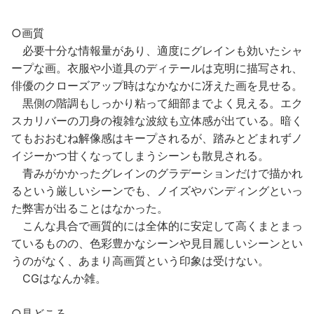
○画質
必要十分な情報量があり、適度にグレインも効いたシャ
ープな画。衣服や小道具のディテールは克明に描写され、
俳優のクローズアップ時はなかなかに冴えた画を見せる。
黒側の階調もしっかり粘って細部までよく見える。エク
スカリバーの刀身の複雑な波紋も立体感が出ている。暗く
てもおおむね解像感はキープされるが、踏みとどまれずノ
イジーかつ甘くなってしまうシーンも散見される。
青みがかかったグレインのグラデーションだけで描かれ
るという厳しいシーンでも、ノイズやバンディングといっ
た弊害が出ることはなかった。
こんな具合で画質的には全体的に安定して高くまとまっ
ているものの、色彩豊かなシーンや見目麗しいシーンとい
うのがなく、あまり高画質という印象は受けない。
CGはなんか雑。
○見どころ