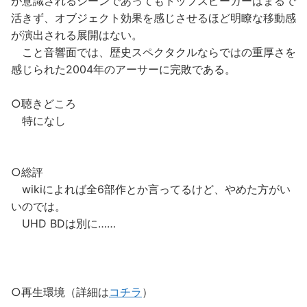
が意識されるシーンであってもトップスピーカーはまるで
活きず、オブジェクト効果を感じさせるほど明瞭な移動感
が演出される展開はない。
こと音響面では、歴史スペクタクルならではの重厚さを
感じられた2004年のアーサーに完敗である。
○聴きどころ
特になし
○総評
wikiによれば全6部作とか言ってるけど、やめた方がい
いのでは。
UHD BDは別に……
○再生環境（詳細は
コチラ
）