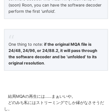
(soon) Roon, you can have the software decoder
perform the first ‘unfold’.
One thing to note:
if the original MQA file is
24/48, 24/96, or 24/88.2, it will pass through
the software decoder and be ‘unfolded’ to its
original resolution
.
結局MQAの再生には……まぁいいや。
どのみち私にはストリーミングでしか縁がなさそうだ
し。