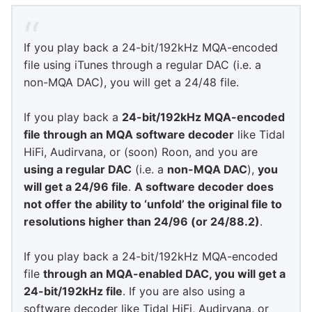
If you play back a 24-bit/192kHz MQA-encoded
file using iTunes through a regular DAC (i.e. a
non-MQA DAC), you will get a 24/48 file.
If you play back a
24-bit/192kHz MQA-encoded
file through an MQA software decoder
like Tidal
HiFi, Audirvana, or (soon) Roon, and you are
using a regular DAC
(i.e. a
non-MQA DAC
),
you
will get a 24/96 file
.
A software decoder does
not offer the ability to ‘unfold’ the original file to
resolutions higher than 24/96 (or 24/88.2)
.
If you play back a 24-bit/192kHz MQA-encoded
file
through an MQA-enabled DAC, you will get a
24-bit/192kHz file
. If you are also using a
software decoder like Tidal HiFi, Audirvana, or