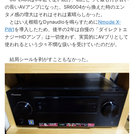
の長いAVアンプになった。SR6004から換えた時のエン
タメ感の増大はそれはそれは素晴らしかった。
とはいえ根暗なDynaudioを鳴らすために
Nmode X-
PW1
を導入したため、後半の2年は自慢の「ダイレクトエ
ナジーHDアンプ」は一切使わず、実質的にAVプリとして
使われるという少々不憫な扱いを受けていたのだが。
結局シールを剥がすこともなかった。