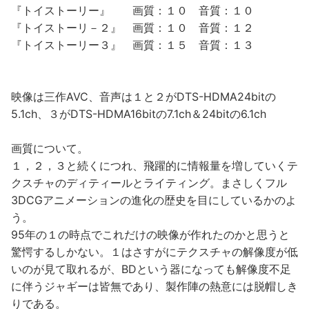
『トイストーリー』 画質：１０ 音質：１０
『トイストーリ－２』 画質：１０ 音質：１２
『トイストーリー３』 画質：１５ 音質：１３
映像は三作AVC、音声は１と２がDTS-HDMA24bitの
5.1ch、３がDTS-HDMA16bitの7.1ch＆24bitの6.1ch
画質について。
１，２，３と続くにつれ、飛躍的に情報量を増していくテ
クスチャのディティールとライティング。まさしくフル
3DCGアニメーションの進化の歴史を目にしているかのよ
う。
95年の１の時点でこれだけの映像が作れたのかと思うと
驚愕するしかない。１はさすがにテクスチャの解像度が低
いのが見て取れるが、BDという器になっても解像度不足
に伴うジャギーは皆無であり、製作陣の熱意には脱帽しき
りである。