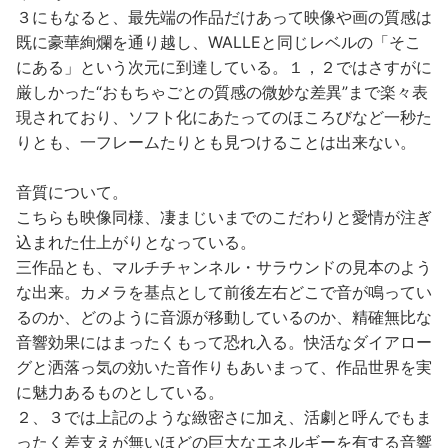
３にもなると、最先端の作品だけあって映像や画の質感は
既に豪華絢爛を通り越し、WALLEと同じレベルの「そこ
にある」という次元に到達している。１，２ではさすがに
厳しかった“おもちゃごとの質感の微妙な差異”まで楽々表
現されており、ソフト化にあたってのほころびなど一秒た
りとも、一フレームたりとも見つけることは出来ない。
音質について。
こちらも映像同様、凄まじいまでのこだわりと愛情が注ぎ
込まれた仕上がりとなっている。
三作品とも、マルチチャンネル・サラウンドの見本のよう
な出来。カメラを基点として前後左右どこで音が鳴ってい
るのか、どのように音源が移動しているのか、精確無比な
音響効果にはまったくもって恐れ入る。快活なダイアロー
グと洒落っ気の効いた音作りもあいまって、作品世界を実
に魅力あるものとしている。
２、３では上記のような緻密さに加え、活劇と呼んでもま
ったく差支えが無いほどの巨大なエネルギーを有する音響