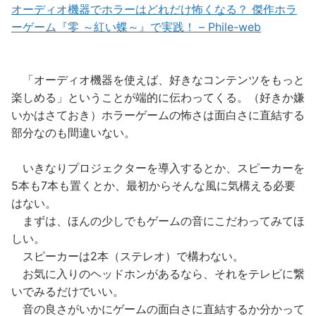
オーディオ機器でホラーはどれだけ怖くなる？ 傑作ホラ
ーゲーム『零 ～紅い蝶～』で実践！ – Phile-web
「オーディオ機器を使えば、好きなコンテンツをもっと
楽しめる」ということが端的に伝わってくる。（好きか嫌
いかはさておき）ホラーゲームの怖さは面白さに直結する
部分なのも間違いない。
いきなりプロジェクターを導入するとか、スピーカーを
5本も7本も置くとか、最初からそんな風に気構える必要
はない。
まずは、ほんの少しでもゲームの音にこだわってみてほ
しい。
スピーカーは2本（ステレオ）で構わない。
お気に入りのヘッドホンがあるなら、それをテレビに繋
いでみるだけでいい。
音の良さがいかにゲームの面白さに直結するか分かって