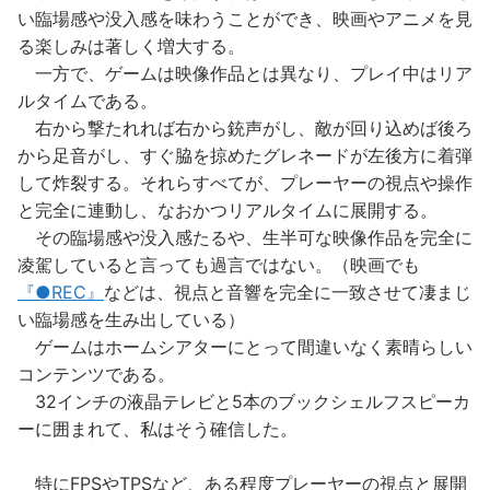
い臨場感や没入感を味わうことができ、映画やアニメを見
る楽しみは著しく増大する。
一方で、ゲームは映像作品とは異なり、プレイ中はリア
ルタイムである。
右から撃たれれば右から銃声がし、敵が回り込めば後ろ
から足音がし、すぐ脇を掠めたグレネードが左後方に着弾
して炸裂する。それらすべてが、プレーヤーの視点や操作
と完全に連動し、なおかつリアルタイムに展開する。
その臨場感や没入感たるや、生半可な映像作品を完全に
凌駕していると言っても過言ではない。（映画でも
『●REC』
などは、視点と音響を完全に一致させて凄まじ
い臨場感を生み出している）
ゲームはホームシアターにとって間違いなく素晴らしい
コンテンツである。
32インチの液晶テレビと5本のブックシェルフスピーカ
ーに囲まれて、私はそう確信した。
特にFPSやTPSなど、ある程度プレーヤーの視点と展開