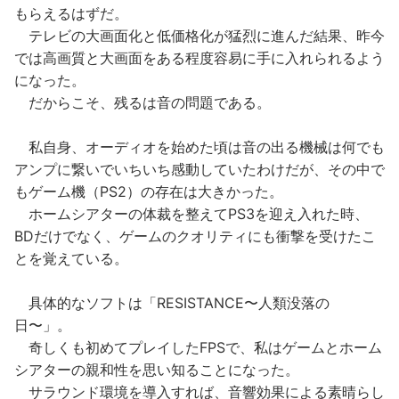
もらえるはずだ。
テレビの大画面化と低価格化が猛烈に進んだ結果、昨今
では高画質と大画面をある程度容易に手に入れられるよう
になった。
だからこそ、残るは音の問題である。
私自身、オーディオを始めた頃は音の出る機械は何でも
アンプに繋いでいちいち感動していたわけだが、その中で
もゲーム機（PS2）の存在は大きかった。
ホームシアターの体裁を整えてPS3を迎え入れた時、
BDだけでなく、ゲームのクオリティにも衝撃を受けたこ
とを覚えている。
具体的なソフトは「RESISTANCE〜人類没落の
日〜」。
奇しくも初めてプレイしたFPSで、私はゲームとホーム
シアターの親和性を思い知ることになった。
サラウンド環境を導入すれば、音響効果による素晴らし