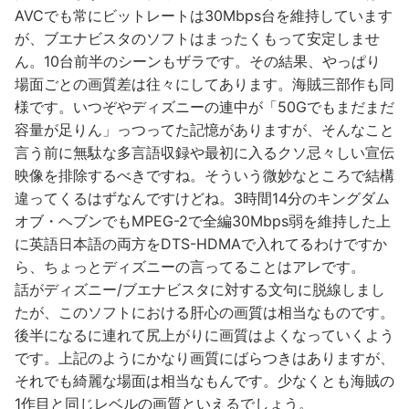
AVCでも常にビットレートは30Mbps台を維持しています
が、ブエナビスタのソフトはまったくもって安定しませ
ん。10台前半のシーンもザラです。その結果、やっぱり
場面ごとの画質差は往々にしてあります。海賊三部作も同
様です。いつぞやディズニーの連中が「50Gでもまだまだ
容量が足りん」っつってた記憶がありますが、そんなこと
言う前に無駄な多言語収録や最初に入るクソ忌々しい宣伝
映像を排除するべきですね。そういう微妙なところで結構
違ってくるはずなんですけどね。3時間14分のキングダム
オブ・ヘブンでもMPEG-2で全編30Mbps弱を維持した上
に英語日本語の両方をDTS-HDMAで入れてるわけですか
ら、ちょっとディズニーの言ってることはアレです。
話がディズニー/ブエナビスタに対する文句に脱線しまし
たが、このソフトにおける肝心の画質は相当なものです。
後半になるに連れて尻上がりに画質はよくなっていくよう
です。上記のようにかなり画質にばらつきはありますが、
それでも綺麗な場面は相当なもんです。少なくとも海賊の
1作目と同じレベルの画質といえるでしょう。