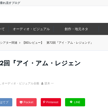
垂れ流すブログ
いて
オーディオ・ビジュアル
創作・地元ネタ
ムシアター関連
【BDレビュー】 第72回『アイ・アム・レジェンド』
72回『アイ・アム・レジェン
連
,
オーディオ・ビジュアル全般
逆木 一
はてブ
Pocket
Pinterest
LINE