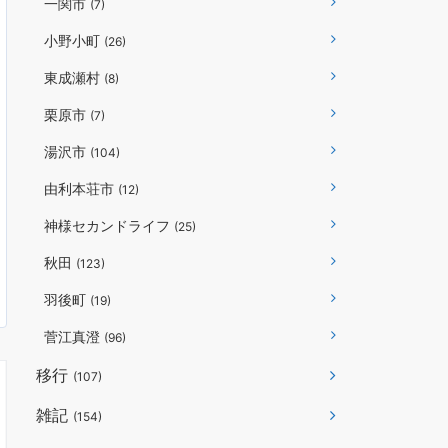
一関市
(7)
小野小町
(26)
東成瀬村
(8)
栗原市
(7)
湯沢市
(104)
由利本荘市
(12)
神様セカンドライフ
(25)
秋田
(123)
羽後町
(19)
菅江真澄
(96)
移行
(107)
雑記
(154)