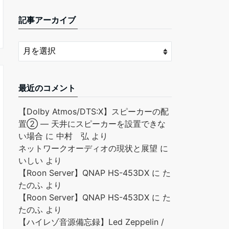
記事アーカイブ
最近のコメント
【Dolby Atmos/DTS:X】スピーカーの配
置② ― 天井にスピーカーを設置できな
い場合
に
中村 弘
より
ネットワークオーディオの現状と展望
に
いしい
より
【Roon Server】QNAP HS-453DX
に
た
たのふ
より
【Roon Server】QNAP HS-453DX
に
た
たのふ
より
【ハイレゾ音源備忘録】Led Zeppelin /