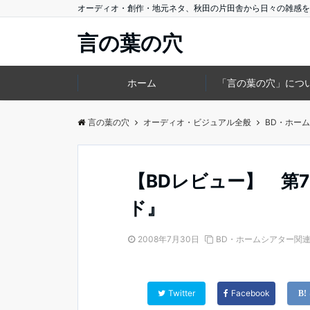
オーディオ・創作・地元ネタ、秋田の片田舎から日々の雑感を
言の葉の穴
ホーム
「言の葉の穴」につ
言の葉の穴
オーディオ・ビジュアル全般
BD・ホー
【BDレビュー】 第
ド』
2008年7月30日
BD・ホームシアター関
Twitter
Facebook