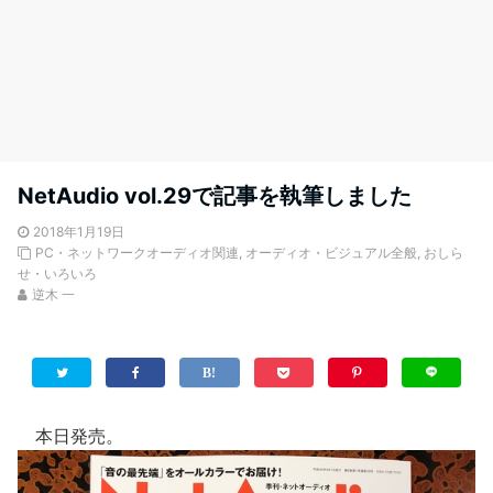
NetAudio vol.29で記事を執筆しました
2018年1月19日
PC・ネットワークオーディオ関連
,
オーディオ・ビジュアル全般
,
おしら
せ・いろいろ
逆木 一
本日発売。