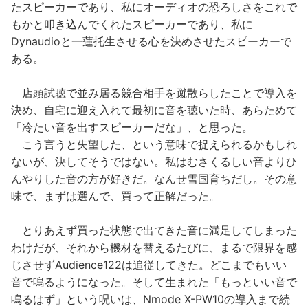
たスピーカーであり、私にオーディオの恐ろしさをこれで
もかと叩き込んでくれたスピーカーであり、私に
Dynaudioと一蓮托生させる心を決めさせたスピーカーで
ある。
店頭試聴で並み居る競合相手を蹴散らしたことで導入を
決め、自宅に迎え入れて最初に音を聴いた時、あらためて
「冷たい音を出すスピーカーだな」、と思った。
こう言うと失望した、という意味で捉えられるかもしれ
ないが、決してそうではない。私はむさくるしい音よりひ
んやりした音の方が好きだ。なんせ雪国育ちだし。その意
味で、まずは選んで、買って正解だった。
とりあえず買った状態で出てきた音に満足してしまった
わけだが、それから機材を替えるたびに、まるで限界を感
じさせずAudience122は追従してきた。どこまでもいい
音で鳴るようになった。そして生まれた「もっといい音で
鳴るはず」という呪いは、Nmode X-PW10の導入まで続